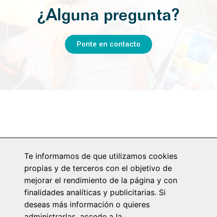
¿Alguna pregunta?
Ponte en contacto
Copyright ©
2026
ByFrancinaBlue
- Todos los
Te informamos de que utilizamos cookies
derechos reservados. España
propias y de terceros con el objetivo de
mejorar el rendimiento de la página y con
Nosotros
Envíos y Devoluciones
FAQ’S
finalidades analíticas y publicitarias. Si
deseas más información o quieres
Aviso Legal
Política de cookies
administrarlas, accede a la