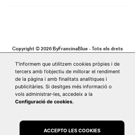
Copyright ©
2026
ByFrancinaBlue
- Tots els drets
reservats. Espanya
T’informem que utilitzem cookies pròpies i de
tercers amb l’objectiu de millorar el rendiment
Nosaltres
Enviaments i Devolucions
de la pàgina i amb finalitats analítiques i
publicitàries. Si desitges més informació o
FAQ’S
Avís Legal
Política de cookies
vols administrar-les, accedeix a la
Política de privacitat
Configuració de cookies.
by Neorg
ACCEPTO LES COOKIES