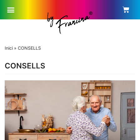
Skip
to
content
Inici
»
CONSELLS
CONSELLS